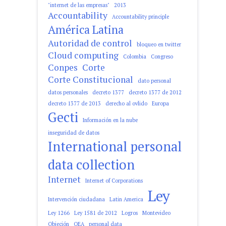
"internet de las empresas"
2013
Accountability
Accountability principle
América Latina
Autoridad de control
bloqueo en twitter
Cloud computing
Colombia
Congreso
Conpes
Corte
Corte Constitucional
dato personal
datos personales
decreto 1377
decreto 1377 de 2012
decreto 1377 de 2013
derecho al ovlido
Europa
Gecti
Información en la nube
inseguridad de datos
International personal
data collection
Internet
Internet of Corporations
Ley
Intervención ciudadana
Latin America
Ley 1266
Ley 1581 de 2012
Logros
Montevideo
Objeción
OEA
personal data