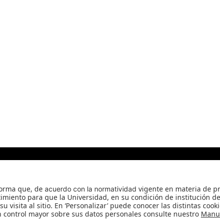
rvatorio Ciro Angarita Barón - Fundado el 17 de enero de
Universidad de los Andes | Vigilada Mineducación
Reconocimiento como Universidad: Decreto 1297 del 30 de mayo de 1964.