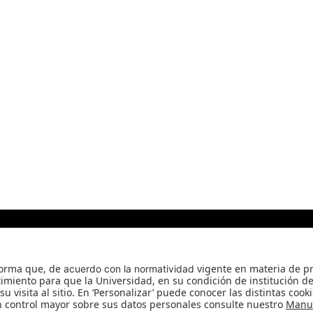
rvatorio Ciro Angarita Barón - Fundado el 17 de enero de
Universidad de los Andes | Vigilada Mineducación
Reconocimiento como Universidad: Decreto 1297 del 30 de mayo de 1964.