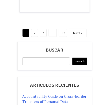
Posts
1
2
3
…
19
Next »
pagination
BUSCAR
Search
Search
ARTÍCULOS RECIENTES
Accountability Guide on Cross-border
Transfers of Personal Data: