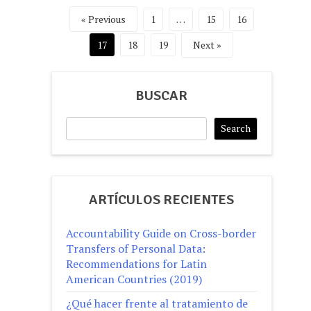
Posts
« Previous
1
…
15
16
pagination
17
18
19
Next »
BUSCAR
Search
Search
ARTÍCULOS RECIENTES
Accountability Guide on Cross-border
Transfers of Personal Data:
Recommendations for Latin
American Countries (2019)
¿Qué hacer frente al tratamiento de