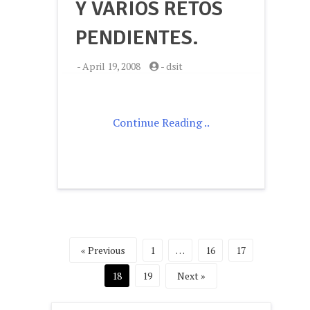
Y VARIOS RETOS
PENDIENTES.
-
April 19, 2008
-
dsit
Continue Reading ..
Posts
« Previous
1
…
16
17
pagination
18
19
Next »