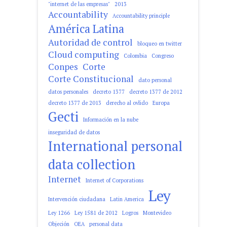
"internet de las empresas"
2013
Accountability
Accountability principle
América Latina
Autoridad de control
bloqueo en twitter
Cloud computing
Colombia
Congreso
Conpes
Corte
Corte Constitucional
dato personal
datos personales
decreto 1377
decreto 1377 de 2012
decreto 1377 de 2013
derecho al ovlido
Europa
Gecti
Información en la nube
inseguridad de datos
International personal
data collection
Internet
Internet of Corporations
Ley
Intervención ciudadana
Latin America
Ley 1266
Ley 1581 de 2012
Logros
Montevideo
Objeción
OEA
personal data