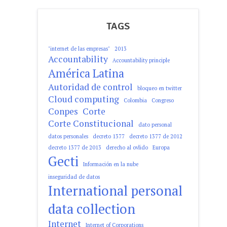
TAGS
"internet de las empresas"
2013
Accountability
Accountability principle
América Latina
Autoridad de control
bloqueo en twitter
Cloud computing
Colombia
Congreso
Conpes
Corte
Corte Constitucional
dato personal
datos personales
decreto 1377
decreto 1377 de 2012
decreto 1377 de 2013
derecho al ovlido
Europa
Gecti
Información en la nube
inseguridad de datos
International personal
data collection
Internet
Internet of Corporations