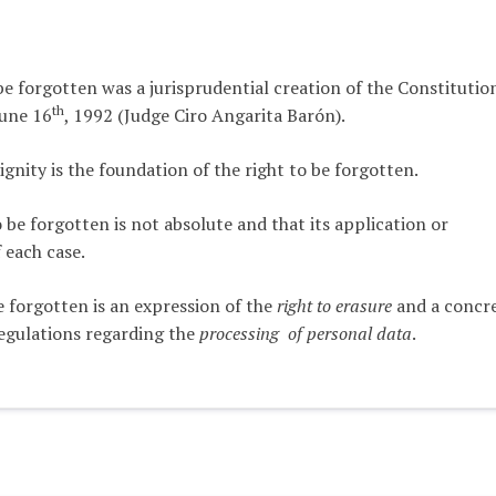
 be forgotten was a jurisprudential creation of the Constitutio
th
June 16
, 1992 (Judge Ciro Angarita Barón).
nity is the foundation of the right to be forgotten.
o be forgotten is not absolute and that its application or
 each case.
be forgotten is an expression of the
right to erasure
and a concr
regulations regarding the
processing of personal data
.