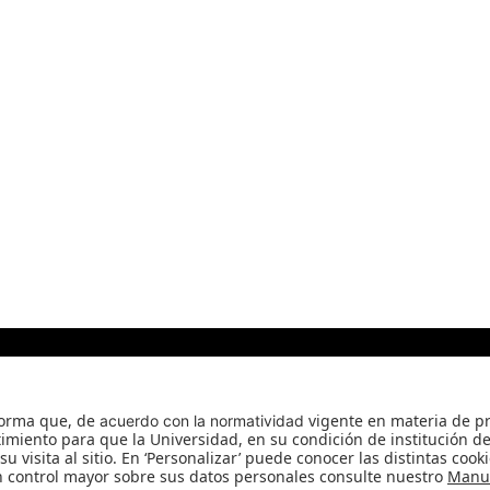
rvatorio Ciro Angarita Barón - Fundado el 17 de enero de
Universidad de los Andes | Vigilada Mineducación
Reconocimiento como Universidad: Decreto 1297 del 30 de mayo de 1964.