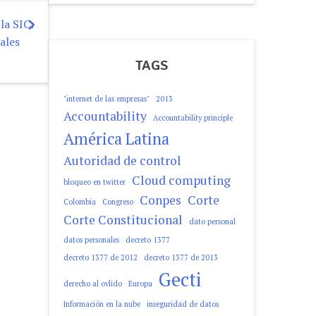
la SIC:
ales
TAGS
"internet de las empresas"
2013
Accountability
Accountability principle
América Latina
Autoridad de control
Cloud computing
bloqueo en twitter
Conpes
Corte
Colombia
Congreso
Corte Constitucional
dato personal
datos personales
decreto 1377
decreto 1377 de 2012
decreto 1377 de 2013
Gecti
derecho al ovlido
Europa
Información en la nube
inseguridad de datos